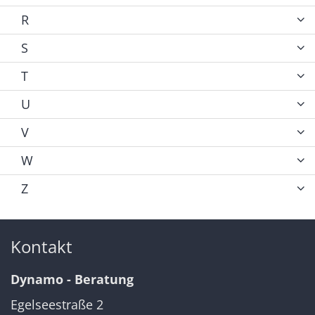
R
S
T
U
V
W
Z
Kontakt
Dynamo - Beratung
Egelseestraße 2