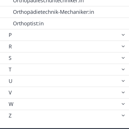
Orthopädieschuhtechniker:in
Orthopädietechnik-Mechaniker:in
Orthoptist:in
P
R
S
T
U
V
W
Z