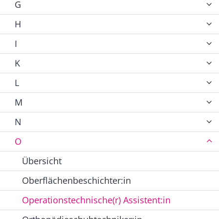
G
H
I
K
L
M
N
O
Übersicht
Oberflächenbeschichter:in
Operationstechnische(r) Assistent:in