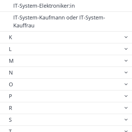
IT-System-Elektroniker:in
IT-System-Kaufmann oder IT-System-
Kauffrau
K
L
M
N
O
P
R
S
T