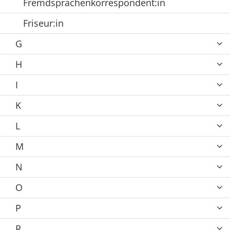
Fremdsprachenkorrespondent:in
Friseur:in
G
H
I
K
L
M
N
O
P
R