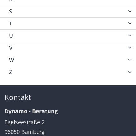
S
T
U
V
W
Z
Kontakt
Dynamo - Beratung
Egelseestraße 2
96050
Bamberg