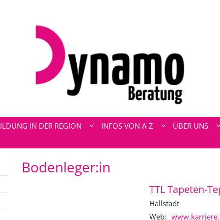
ILDUNG IN DER REGION
INFOS VON A-Z
ÜBER UNS
Bodenleger:in
TTL Tapeten-T
Hallstadt
Web:
www.karriere.