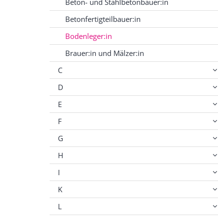
Beton- und Stahlbetonbauer:in
Betonfertigteilbauer:in
Bodenleger:in
Brauer:in und Mälzer:in
C
D
E
F
G
H
I
K
L