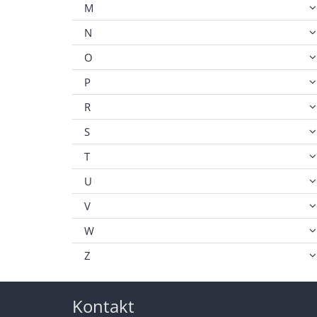
M
N
O
P
R
S
T
U
V
W
Z
Kontakt