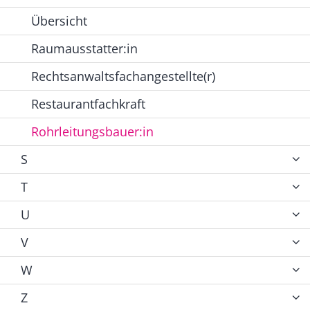
Übersicht
Raumausstatter:in
Rechtsanwaltsfachangestellte(r)
Restaurantfachkraft
Rohrleitungsbauer:in
S
T
U
V
W
Z