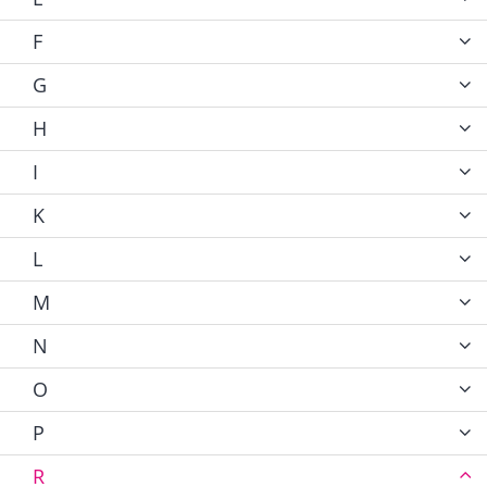
F
G
H
I
K
L
M
N
O
P
R