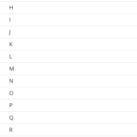
H
I
J
K
L
M
N
O
P
Q
R