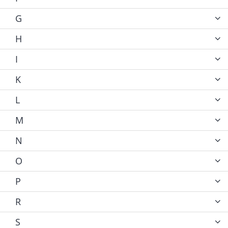
G
H
I
K
L
M
N
O
P
R
S