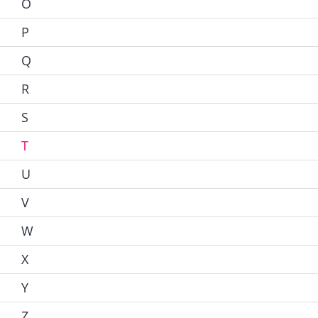
O
P
Q
R
S
T
U
V
W
X
Y
Z