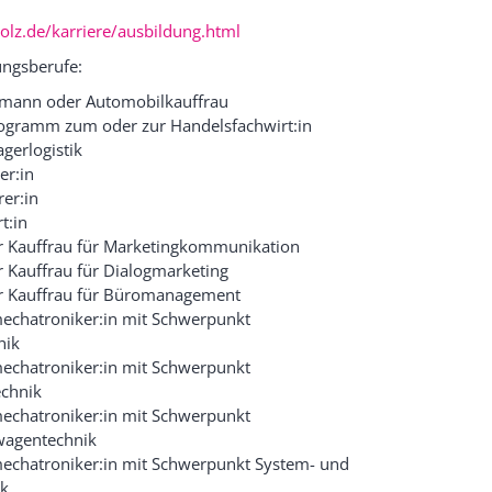
lz.de/karriere/ausbildung.html
ngsberufe:
mann oder Automobilkauffrau
rogramm zum oder zur Handelsfachwirt:in
agerlogistik
er:in
rer:in
t:in
 Kauffrau für Marketingkommunikation
Kauffrau für Dialogmarketing
 Kauffrau für Büromanagement
echatroniker:in mit Schwerpunkt
nik
echatroniker:in mit Schwerpunkt
echnik
echatroniker:in mit Schwerpunkt
wagentechnik
echatroniker:in mit Schwerpunkt System- und
ik