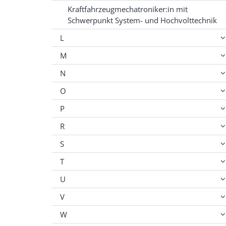
Kraftfahrzeugmechatroniker:in mit
Schwerpunkt System- und Hochvolttechnik
L
M
N
O
P
R
S
T
U
V
W