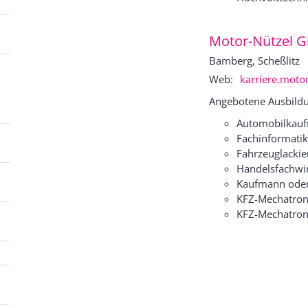
Motor-Nützel 
Bamberg, Scheßlitz
Web:
karriere.motor
Angebotene Ausbildu
Automobilkauf
Fachinformatik
Fahrzeuglackie
Handelsfachwir
Kaufmann oder
KFZ-Mechatroni
KFZ-Mechatroni