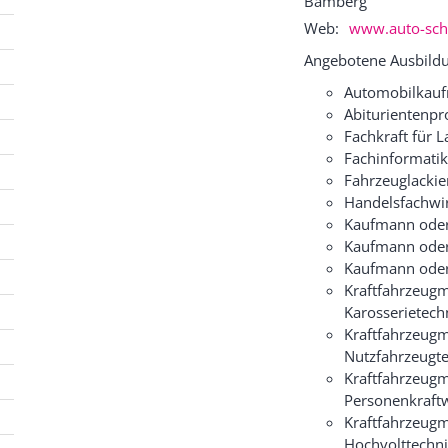
Bamberg
Web:
www.auto-scho
Angebotene Ausbildu
Automobilkauf
Abiturientenp
Fachkraft für L
Fachinformatik
Fahrzeuglackie
Handelsfachwir
Kaufmann oder
Kaufmann oder 
Kaufmann oder
Kraftfahrzeugm
Karosserietech
Kraftfahrzeugm
Nutzfahrzeugt
Kraftfahrzeugm
Personenkraft
Kraftfahrzeugm
Hochvolttechn