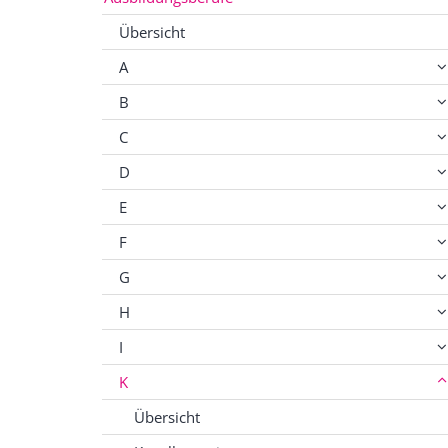
Übersicht
A
B
C
D
E
F
G
H
I
K
Übersicht