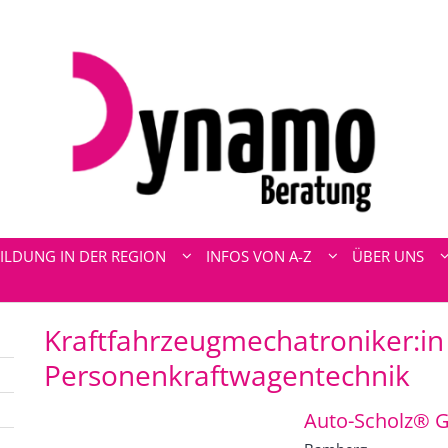
ILDUNG IN DER REGION
INFOS VON A-Z
ÜBER UNS
Kraftfahrzeugmechatroniker:i
Personenkraftwagentechnik
Auto-Scholz® 