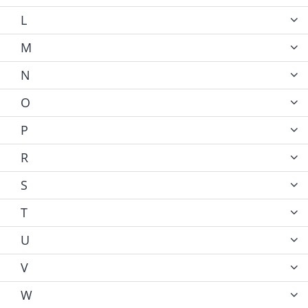
L
M
N
O
P
R
S
T
U
V
W