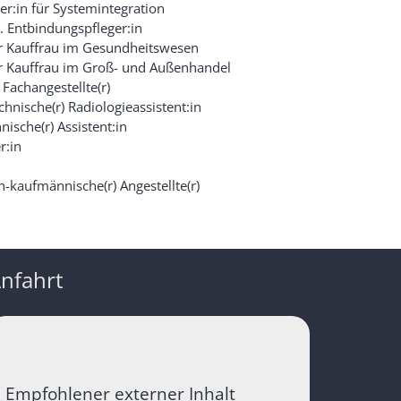
er:in für Systemintegration
Entbindungspfleger:in
 Kauffrau im Gesundheitswesen
 Kauffrau im Groß- und Außenhandel
 Fachangestellte(r)
hnische(r) Radiologieassistent:in
ische(r) Assistent:in
r:in
-kaufmännische(r) Angestellte(r)
nfahrt
Empfohlener externer Inhalt