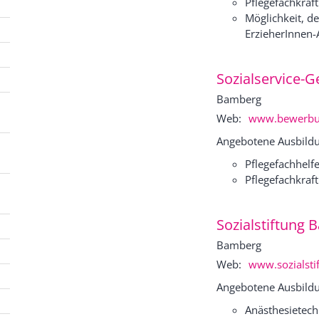
Pflegefachkraft
Möglichkeit, de
ErzieherInnen-
Sozialservice-
Bamberg
Web:
www.bewerbun
Angebotene Ausbildu
Pflegefachhelfe
Pflegefachkraft
Sozialstiftung
Bamberg
Web:
www.sozialsti
Angebotene Ausbildu
Anästhesietechn