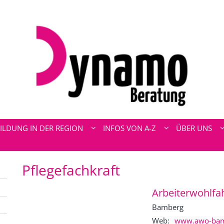
ILDUNG IN DER REGION
INFOS VON A-Z
ÜBER UNS
Pflegefachkraft
Arbeiterwohlfa
Bamberg
Web:
www.awo-bamb