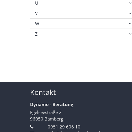
U
V
W
Z
Kontakt
Dynamo - Beratung
Egelseestraße 2
96050
Bamberg
0951 29 606 10