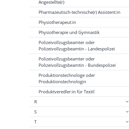
Angestellte(r)
Pharmazeutisch-technische(r) Assistent:in
Physiotherapeut:in
Physiotherapie und Gymnastik
Polizeivollzugsbeamter oder
Polizeivollzugsbeamtin - Landespolizei
Polizeivollzugsbeamter oder
Polizeivollzugsbeamtin - Bundespolizei
Produktionstechnologe oder
Produktionstechnologin
Produktveredler:in für Textil
R
S
T