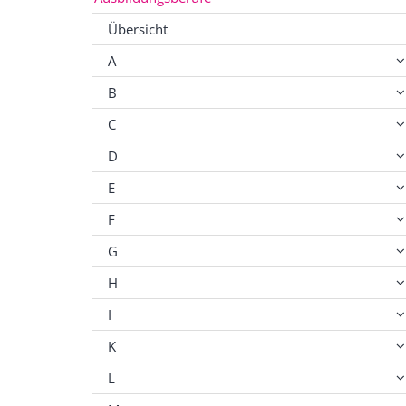
Übersicht
A
B
C
D
E
F
G
H
I
K
L