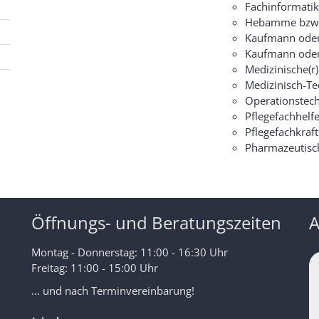
Fachinformatik
Hebamme bzw. 
Kaufmann oder
Kaufmann oder
Medizinische(r)
Medizinisch-Tec
Operationstechn
Pflegefachhelfe
Pflegefachkraft
Pharmazeutisch
Öffnungs- und Beratungszeiten
A
Montag - Donnerstag: 11:00 - 16:30 Uhr
Freitag: 11:00 - 15:00 Uhr
... und nach Terminvereinbarung!