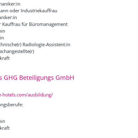
aniker:in
ann oder Industriekauffrau
niker:in
 Kauffrau für Büromanagement
hin
in
hnische(r) Radiologie-Assistent:in
changestellte(r)
kraft
s GHG Beteiligungs GmbH
hotels.com/ausbildung/
ngsberufe:
hin
kraft