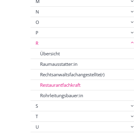
M
N
O
P
R
Übersicht
Raumausstatter:in
Rechtsanwaltsfachangestellte(r)
Restaurantfachkraft
Rohrleitungsbauer:in
S
T
U