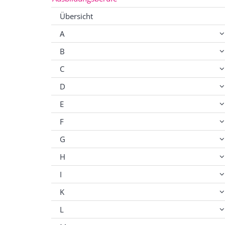
Übersicht
A
B
C
D
E
F
G
H
I
K
L