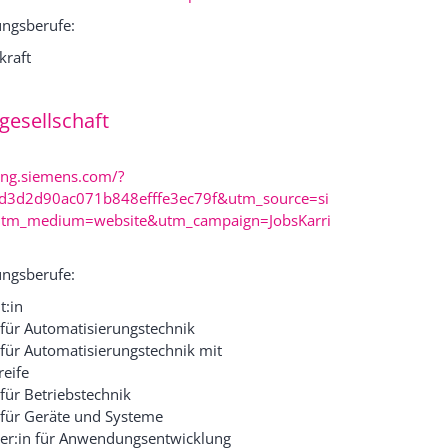
ngsberufe:
kraft
gesellschaft
ng.siemens.com/?
fd3d2d90ac071b848efffe3ec79f&utm_source=si
tm_medium=website&utm_campaign=JobsKarri
ngsberufe:
t:in
n für Automatisierungstechnik
n für Automatisierungstechnik mit
eife
 für Betriebstechnik
n für Geräte und Systeme
ker:in für Anwendungsentwicklung