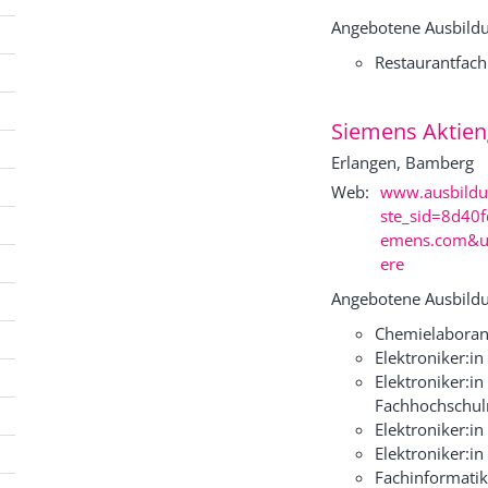
Angebotene Ausbildu
Restaurantfach
Siemens Aktien
Erlangen, Bamberg
Web:
www.ausbildu
ste_sid=8d40
emens.com&u
ere
Angebotene Ausbildu
Chemielaboran
Elektroniker:i
Elektroniker:i
Fachhochschulr
Elektroniker:in
Elektroniker:i
Fachinformati