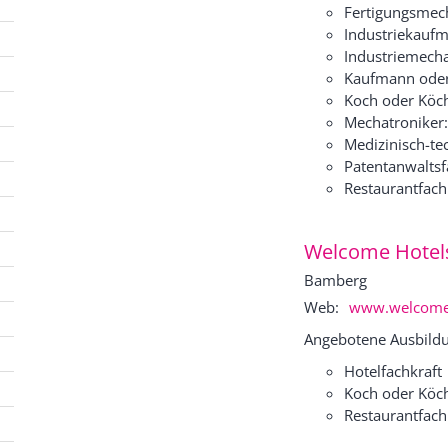
Fertigungsmech
Industriekaufm
Industriemecha
Kaufmann oder
Koch oder Köc
Mechatroniker:
Medizinisch-tec
Patentanwaltsfa
Restaurantfach
Welcome Hotel
Bamberg
Web:
www.welcome-
Angebotene Ausbildu
Hotelfachkraft
Koch oder Köc
Restaurantfach