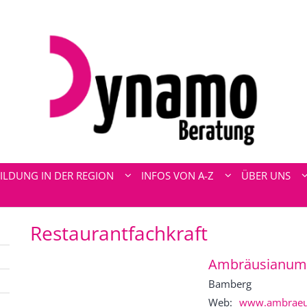
ILDUNG IN DER REGION
INFOS VON A-Z
ÜBER UNS
Restaurantfachkraft
Ambräusianu
Bamberg
Web:
www.ambraeus